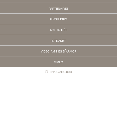
partenaires
flash info
actualités
intranet
vidéo amitiés d'armor
vimeo
hippocampe.com