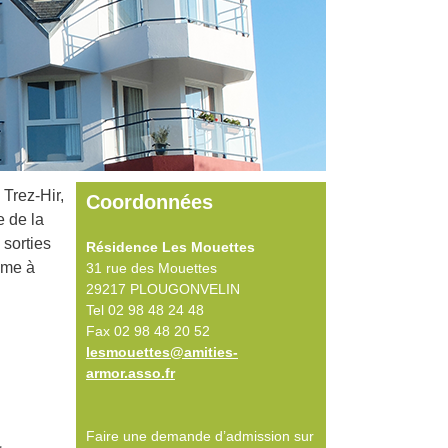
Trez-Hir,
Coordonnées
e de la
sorties
Résidence Les Mouettes
lme à
31 rue des Mouettes
29217 PLOUGONVELIN
Tel 02 98 48 24 48
Fax 02 98 48 20 52
lesmouettes@amities-
armor.asso.fr
Faire une demande d’admission sur