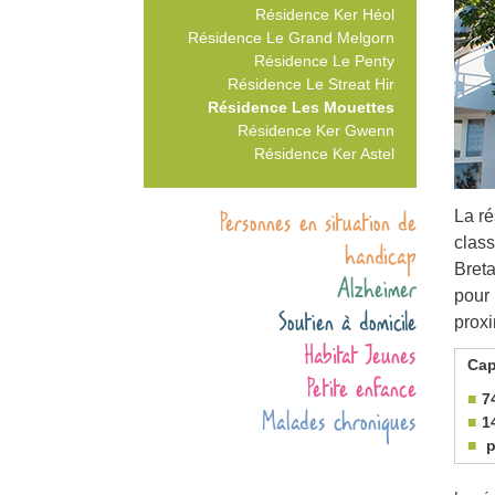
Résidence Ker Héol
Résidence Le Grand Melgorn
Résidence Le Penty
Résidence Le Streat Hir
Résidence Les Mouettes
Résidence Ker Gwenn
Résidence Ker Astel
Personnes en situation de
La r
class
handicap
Breta
Alzheimer
pour 
Soutien à domicile
prox
Habitat Jeunes
Cap
Petite enfance
7
Malades chroniques
1
p