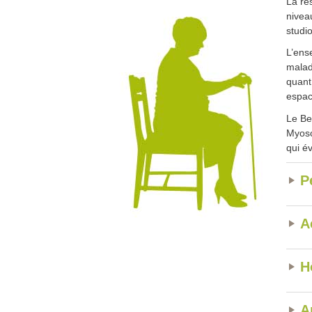
La ré
nivea
studi
L’ens
malad
quant 
espac
Le Be
Myoso
qui é
P
A
H
A