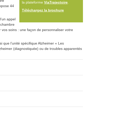
tre
la plateforme
ViaTrajectoire
.
ropose 44
Téléchargez la brochure
d’un appel
a chambre
ar vos soins : une façon de personnaliser votre
 que l’unité spécifique Alzheimer « Les
lzheimer (diagnostiquée) ou de troubles apparentés