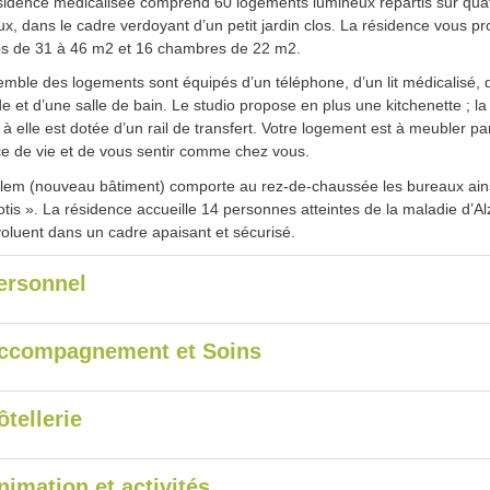
sidence médicalisée comprend 60 logements lumineux répartis sur qua
ux, dans le cadre verdoyant d’un petit jardin clos. La résidence vous p
os de 31 à 46 m
2
et 16 chambres de 22 m
2
.
emble des logements sont équipés d’un téléphone, d’un lit médicalisé, 
e et d’une salle de bain. Le studio propose en plus une kitchenette ; l
à elle est dotée d’un rail de transfert. Votre logement est à meubler p
e de vie et de vous sentir comme chez vous.
lem (nouveau bâtiment) comporte au rez-de-chaussée les bureaux ainsi
tis ». L
a résidence accueille 14 personnes atteintes de la maladie d’A
voluent dans un cadre apaisant et sécurisé.
ersonnel
ccompagnement et Soins
ôtellerie
nimation et activités