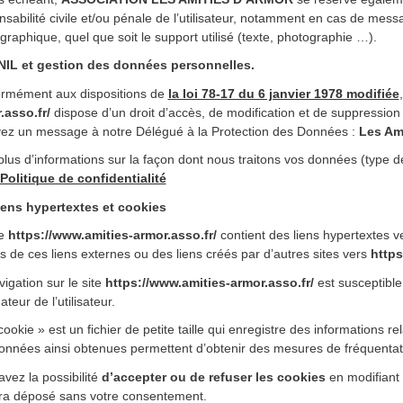
sabilité civile et/ou pénale de l’utilisateur, notamment en cas de messa
raphique, quel que soit le support utilisé (texte, photographie …).
NIL et gestion des données personnelles.
rmément aux dispositions de
la loi 78-17 du 6 janvier 1978 modifiée
.asso.fr/
dispose d’un droit d’accès, de modification et de suppression 
ez un message à notre Délégué à la Protection des Données :
Les Am
lus d’informations sur la façon dont nous traitons vos données (type de
Politique de confidentialité
iens hypertextes et cookies
te
https://www.amities-armor.asso.fr/
contient des liens hypertextes ve
s de ces liens externes ou des liens créés par d’autres sites vers
https
igation sur le site
https://www.amities-armor.asso.fr/
est susceptible 
nateur de l’utilisateur.
ookie » est un fichier de petite taille qui enregistre des informations rela
onnées ainsi obtenues permettent d’obtenir des mesures de fréquentat
vez la possibilité
d’accepter ou de refuser les cookies
en modifiant 
ra déposé sans votre consentement.