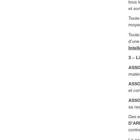
tous 
et son
Toute 
moyen 
Toute
d’une
Intel
3 – L
ASSO
matéri
ASSO
et co
ASSO
sa re
Des e
D’A
contre
Le ca