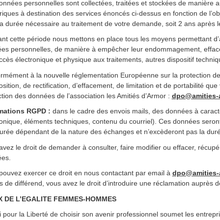
onnées personnelles sont collectées, traitées et stockées de manière au
iques à destination des services énoncés ci-dessus en fonction de l’ob
la durée nécessaire au traitement de votre demande, soit 2 ans après le
nt cette période nous mettons en place tous les moyens permettant d’ass
es personnelles, de manière à empêcher leur endommagement, effacem
cès électronique et physique aux traitements, autres dispositif techniq
rmément à la nouvelle réglementation Européenne sur la protection de
sition, de rectification, d’effacement, de limitation et de portabilité 
ction des données de l’association les Amitiés d’Armor :
dpo@amities-a
mations RGPD :
dans le cadre des envois mails, des données à carac
ronique, éléments techniques, contenu du courriel). Ces données seron
urée dépendant de la nature des échanges et n’excèderont pas la durée
avez le droit de demander à consulter, faire modifier ou effacer, récupé
es.
pouvez exercer ce droit en nous contactant par email à
dpo@amities-
 de différend, vous avez le droit d’introduire une réclamation auprès de
X DE L’EGALITE FEMMES-HOMMES
 pour la Liberté de choisir son avenir professionnel soumet les entrepris