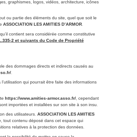
ges, graphismes, logos, vidéos, architecture, icônes
out ou partie des éléments du site, quel que soit le
de
ASSOCIATION LES AMITIES D’ARMOR
.
qu’il contient sera considérée comme constitutive
L.335-2 et suivants du Code de Propriété
le des dommages directs et indirects causés au
so.fr/
.
’utilisation qui pourrait être faite des informations
ite
https://www.amities-armor.asso.fr/
, cependant
nt importées et installées sur son site à son insu.
on des utilisateurs.
ASSOCIATION LES AMITIES
e, tout contenu déposé dans cet espace qui
sitions relatives à la protection des données.
t la possibilité de mettre en cause la