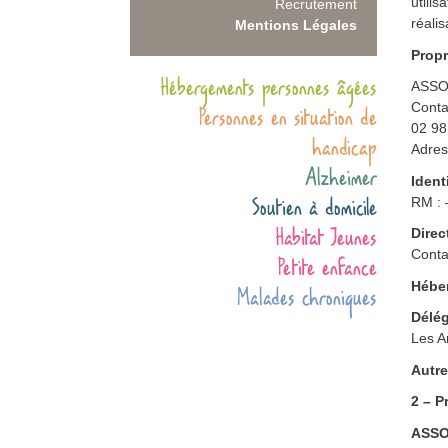
utilis
Recrutement
réalis
Mentions Légales
Propr
Hébergements personnes âgées
ASSO
Conta
Personnes en situation de
02 98
handicap
Adres
Alzheimer
Ident
Soutien à domicile
RM : 
Habitat Jeunes
Direc
Conta
Petite enfance
Héber
Malades chroniques
Délég
Les A
Autre
2 – P
ASSO