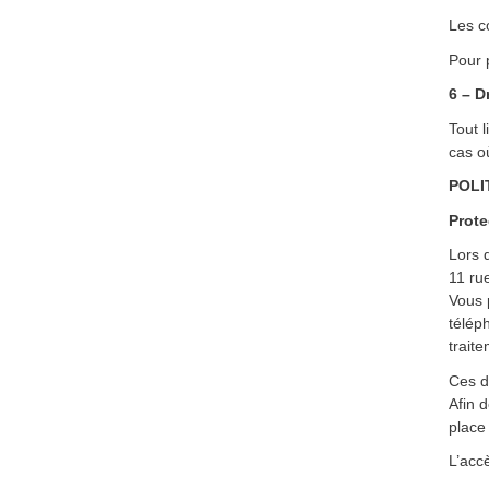
Les c
Pour 
6 – D
Tout l
cas où
POLI
Prote
Lors d
11 ru
Vous 
télép
trait
Ces d
Afin 
place
L’acc