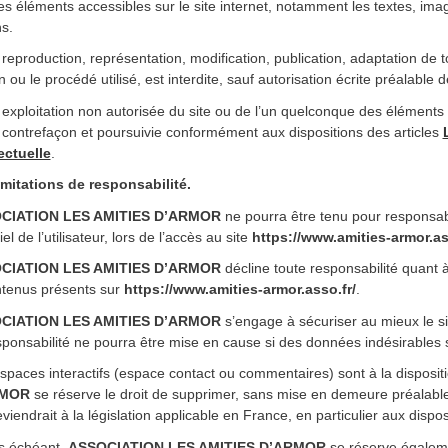
les éléments accessibles sur le site internet, notamment les textes, ima
s.
reproduction, représentation, modification, publication, adaptation de t
ou le procédé utilisé, est interdite, sauf autorisation écrite préalable 
 exploitation non autorisée du site ou de l’un quelconque des éléments 
 contrefaçon et poursuivie conformément aux dispositions des articles
lectuelle
.
imitations de responsabilité.
CIATION LES AMITIES D’ARMOR
ne pourra être tenu pour responsab
el de l’utilisateur, lors de l’accès au site
https://www.amities-armor.as
CIATION LES AMITIES D’ARMOR
décline toute responsabilité quant à l
ntenus présents sur
https://www.amities-armor.asso.fr/
.
CIATION LES AMITIES D’ARMOR
s’engage à sécuriser au mieux le s
sponsabilité ne pourra être mise en cause si des données indésirables so
spaces interactifs (espace contact ou commentaires) sont à la dispositi
RMOR
se réserve le droit de supprimer, sans mise en demeure préalabl
viendrait à la législation applicable en France, en particulier aux dispo
s échéant,
ASSOCIATION LES AMITIES D’ARMOR
se réserve égalemen