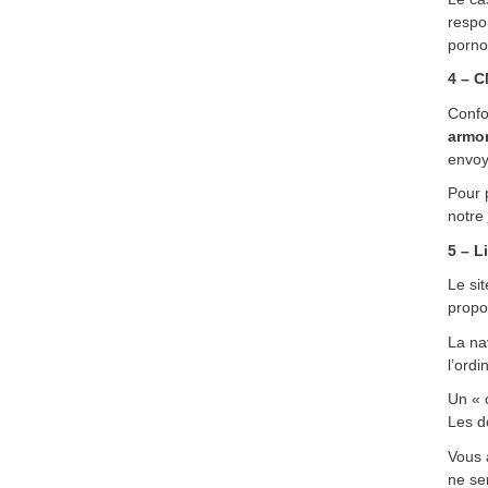
respon
pornog
4 – C
Confo
armor
envoy
Pour p
notre
5 – L
Le si
propo
La nav
l’ordi
Un « c
Les d
Vous a
ne se