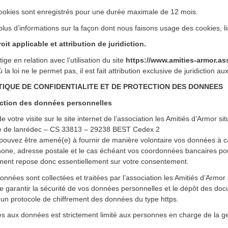
ookies sont enregistrés pour une durée maximale de 12 mois.
plus d’informations sur la façon dont nous faisons usage des cookies, l
roit applicable et attribution de juridiction.
itige en relation avec l’utilisation du site
https://www.amities-armor.ass
 la loi ne le permet pas, il est fait attribution exclusive de juridiction
TIQUE DE CONFIDENTIALITE ET DE PROTECTION DES DONNEES
ction des données personnelles
e votre visite sur le site internet de l’association les Amitiés d’Armor si
e de lanrédec – CS 33813 – 29238 BEST Cedex 2
pouvez être amené(e) à fournir de manière volontaire vos données à c
hone, adresse postale et le cas échéant vos coordonnées bancaires pou
ement repose donc essentiellement sur votre consentement.
onnées sont collectées et traitées par l’association les Amitiés d’Armo
de garantir la sécurité de vos données personnelles et le dépôt des doc
 un protocole de chiffrement des données du type https.
ès aux données est strictement limité aux personnes en charge de la ges