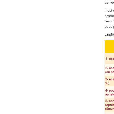
de l’
Il est
promot
résult
sous 
L’ind