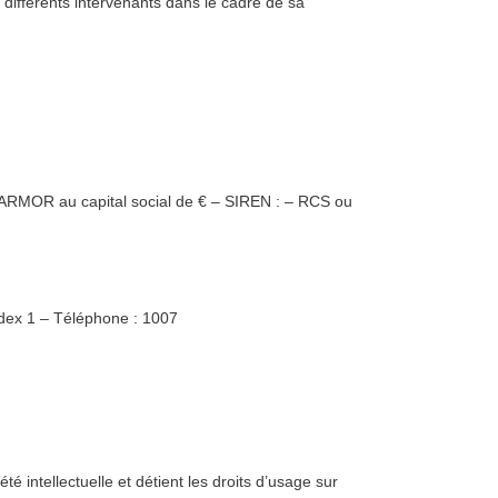
s différents intervenants dans le cadre de sa
MOR au capital social de € – SIREN : – RCS ou
ex 1 – Téléphone : 1007
té intellectuelle et détient les droits d’usage sur