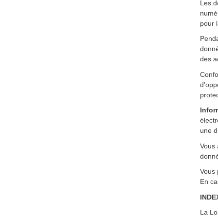
Les d
numér
pour 
Penda
donné
des ac
Confo
d’oppo
prote
Infor
élect
une d
Vous 
donné
Vous 
En cas
INDE
La Loi