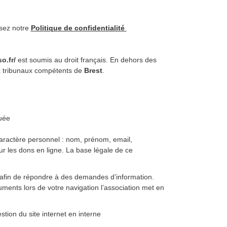
isez notre
Politique de confidentialité
o.fr/
est soumis au droit français. En dehors des
 aux tribunaux compétents de
Brest
.
tuée
aractère personnel : nom, prénom, email,
r les dons en ligne. La base légale de ce
r afin de répondre à des demandes d’information.
uments lors de votre navigation l’association met en
tion du site internet en interne