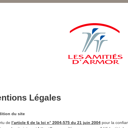
ntions Légales
dition du site
rtu de
l’article 6 de la loi n° 2004-575 du 21 juin 2004
pour la confia