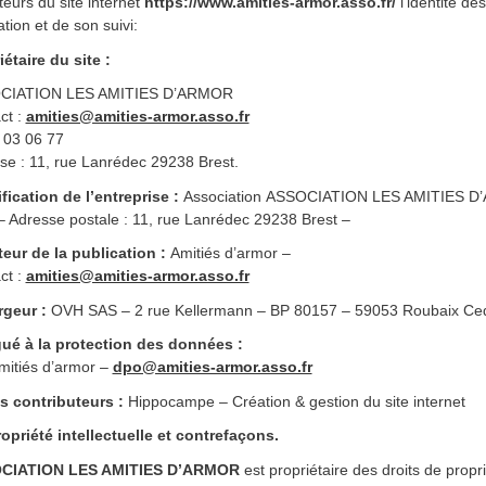
ateurs du site internet
https://www.amities-armor.asso.fr/
l’identité de
ation et de son suivi:
iétaire du site :
CIATION LES AMITIES D’ARMOR
ct :
amities@amities-armor.asso.fr
 03 06 77
se : 11, rue Lanrédec 29238 Brest.
ification de l’entreprise :
Association ASSOCIATION LES AMITIES D’AR
– Adresse postale : 11, rue Lanrédec 29238 Brest –
teur de la publication :
Amitiés d’armor –
ct :
amities@amities-armor.asso.fr
geur :
OVH SAS – 2 rue Kellermann – BP 80157 – 59053 Roubaix Ced
ué à la protection des données :
mitiés d’armor –
dpo@amities-armor.asso.fr
s contributeurs :
Hippocampe – Création & gestion du site internet
ropriété intellectuelle et contrefaçons.
CIATION LES AMITIES D’ARMOR
est propriétaire des droits de proprié