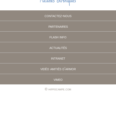
Malades chroniques
contactez-nous
partenaires
flash info
actualités
intranet
vidéo amitiés d'armor
vimeo
hippocampe.com