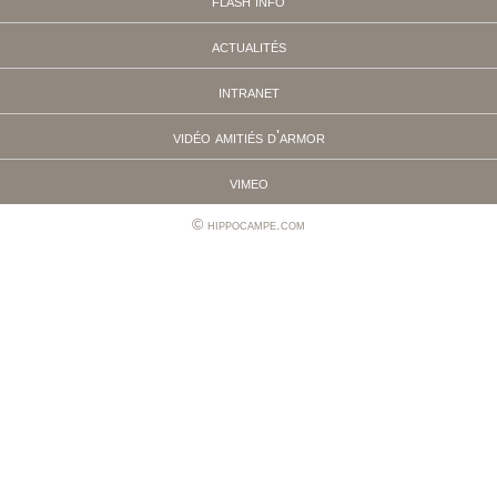
flash info
actualités
intranet
vidéo amitiés d'armor
vimeo
hippocampe.com