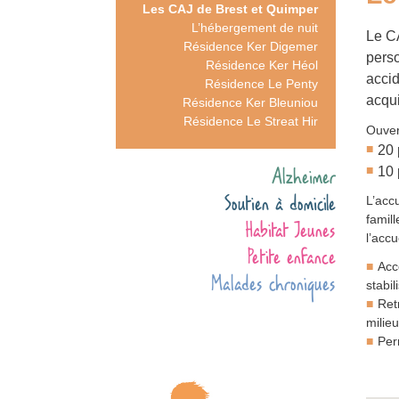
Les CAJ de Brest et Quimper
L’hébergement de nuit
Le CA
Résidence Ker Digemer
perso
Résidence Ker Héol
accid
Résidence Le Penty
acqui
Résidence Ker Bleuniou
Résidence Le Streat Hir
Ouvert
20 
Alzheimer
10 
Soutien à domicile
L’accu
famil
Habitat Jeunes
l’accu
Petite enfance
Acc
Malades chroniques
stabil
Retr
milieu
Per