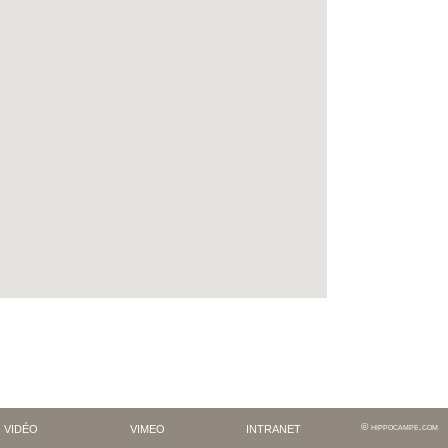
vidéo
vimeo
intranet
hippocampe.com