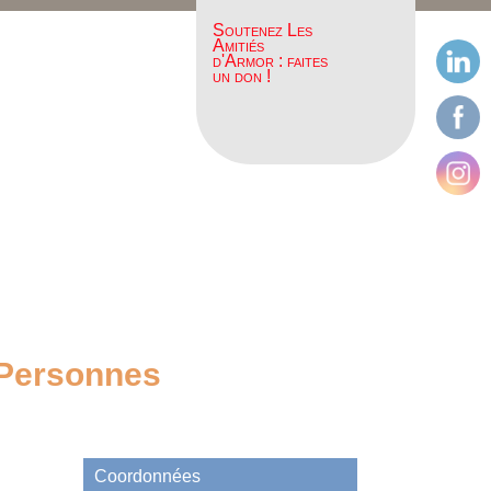
Soutenez Les
Amitiés
d'Armor : faites
un don !
 Personnes
Coordonnées