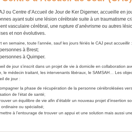
J ou Centre d’Accueil de Jour de Ker Digemer, accueille en jo
nnes ayant subi une lésion cérébrale suite à un traumatisme cr
ent vasculaire cérébral, une rupture d’anévrisme ou autres lési
ses et non évolutives.
 en semaine, toute l’année, sauf les jours fériés le CAJ peut accueillir 
personnes à Brest;
personnes à Quimper.
eil de jour s’inscrit dans un projet de vie à domicile en collaboration av
le, le médecin traitant, les intervenants libéraux, le SAMSAH… Les objec
eil de jour :
ompagner la phase de récupération de la personne cérébrolésées ver
isation de l’état de santé;
ouver un équilibre de vie afin d’établir un nouveau projet d’insertion so
 ordinaire ou spécialisé;
mettre à l’entourage de trouver un appui et une solution mais aussi une