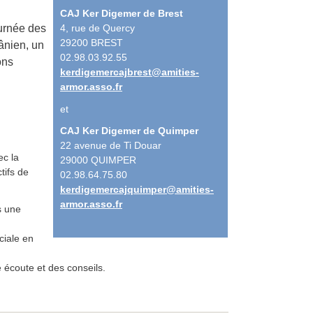
CAJ Ker Digemer de Brest
4, rue de Quercy
urnée des
29200 BREST
ânien, un
02.98.03.92.55
ons
kerdigemercajbrest@amities-
armor.
asso.fr
:
et
CAJ Ker Digemer de Quimper
22 avenue de Ti Douar
ec la
29000 QUIMPER
tifs de
02.98.64.75.80
kerdigemercajquimper@amities-
armor.
asso.fr
s une
ciale en
 écoute et des conseils.