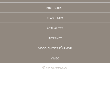
partenaires
flash info
actualités
intranet
vidéo amitiés d'armor
vimeo
hippocampe.com