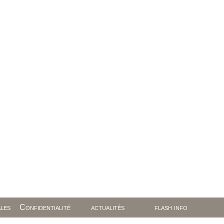
les
Confidentialité
actualités
flash info