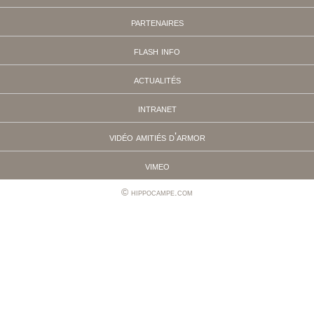
partenaires
flash info
actualités
intranet
vidéo amitiés d'armor
vimeo
hippocampe.com