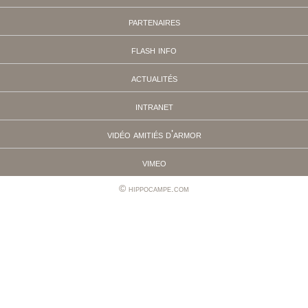
partenaires
flash info
actualités
intranet
vidéo amitiés d'armor
vimeo
hippocampe.com