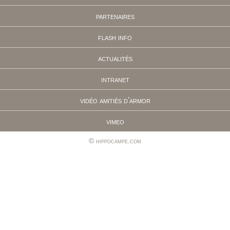
partenaires
flash info
actualités
intranet
vidéo amitiés d'armor
vimeo
hippocampe.com