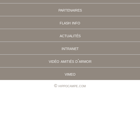
partenaires
flash info
actualités
intranet
vidéo amitiés d'armor
vimeo
hippocampe.com