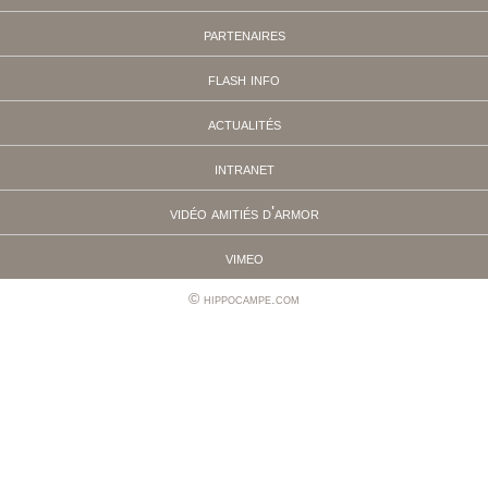
partenaires
flash info
actualités
intranet
vidéo amitiés d'armor
vimeo
hippocampe.com