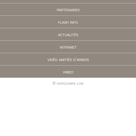
partenaires
flash info
actualités
intranet
vidéo amitiés d'armor
vimeo
hippocampe.com