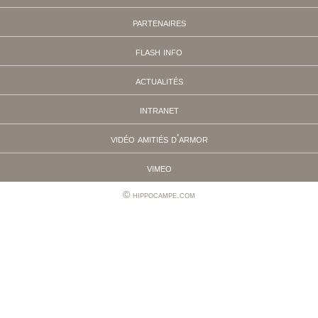
partenaires
flash info
actualités
intranet
vidéo amitiés d'armor
vimeo
hippocampe.com