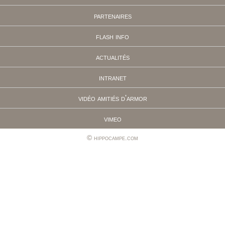
partenaires
flash info
actualités
intranet
vidéo amitiés d'armor
vimeo
hippocampe.com