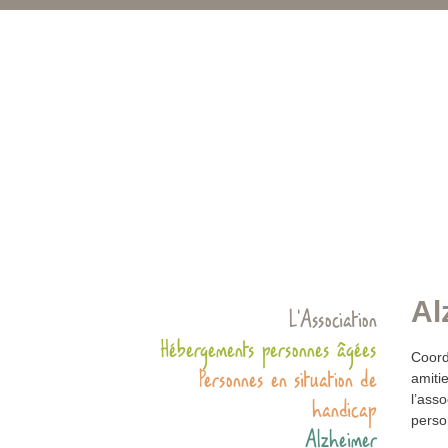
Al
L’Association
Hébergements personnes âgées
Coord
Personnes en situation de
amiti
l’asso
handicap
perso
Alzheimer