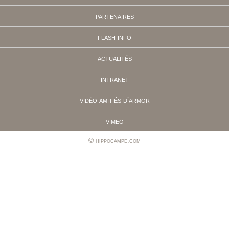
partenaires
flash info
actualités
intranet
vidéo amitiés d'armor
vimeo
hippocampe.com