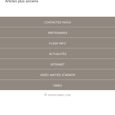
Articles plus anciens
Navigation
des
articles
contactez-nous
partenaires
flash info
actualités
intranet
vidéo amitiés d'armor
vimeo
hippocampe.com